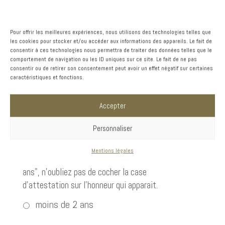
Si présence d'un bac à graisse (appelé
aussi bac dégraisseur), il se situe entre
Pour offrir les meilleures expériences, nous utilisons des technologies telles que
les cookies pour stocker et/ou accéder aux informations des appareils. Le fait de
les évacuations d'eau de votre domicile et
consentir à ces technologies nous permettra de traiter des données telles que le
votre fosse.
*
comportement de navigation ou les ID uniques sur ce site. Le fait de ne pas
consentir ou de retirer son consentement peut avoir un effet négatif sur certaines
caractéristiques et fonctions.
pas de bac à graisse
Accepter
présence d'un bac à graisse
Personnaliser
Ancienneté du logement
*
Cette information nous permet de définir le taux
Mentions légales
de TVA applicable. Si vous choisissez "plus de 2
ans", n'oubliez pas de cocher la case
d'attestation sur l'honneur qui apparait.
moins de 2 ans