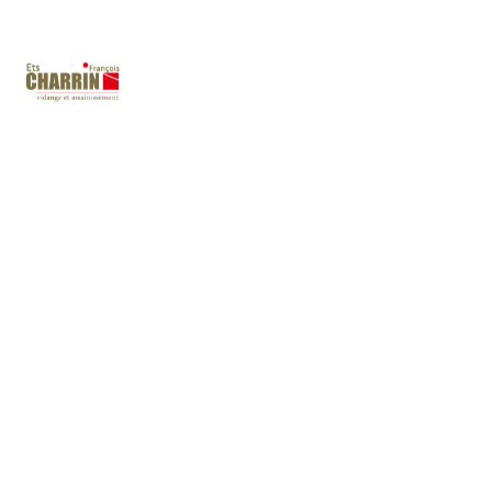
Renseignez ici le volume de votre
fosse
septique
, fosses toutes eaux,
micro
station
, poste de relevage
*
Sachez que la grande majorité des fosses font
3m3 et un poste de relevage 1m3 maximum pour
une habitation standard
Renseignez ici la distance qui sépare
votre fosse du lieu de stationnement de
notre véhicule.
*
Avez-vous Une forte pente (dénivelé) pour
aller jusqu’à votre installation ?
*