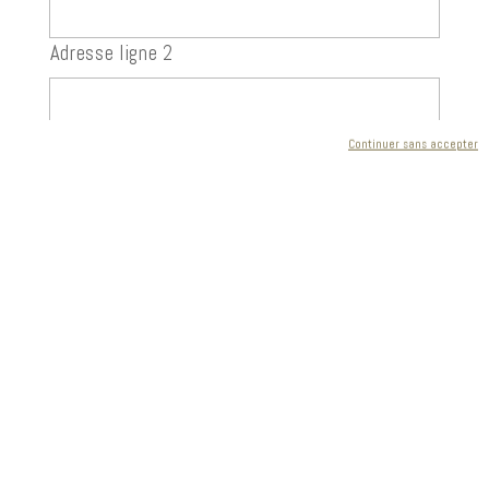
Adresse ligne 2
Continuer sans accepter
Ville
Code postal
E-mail
*
Téléphone
*