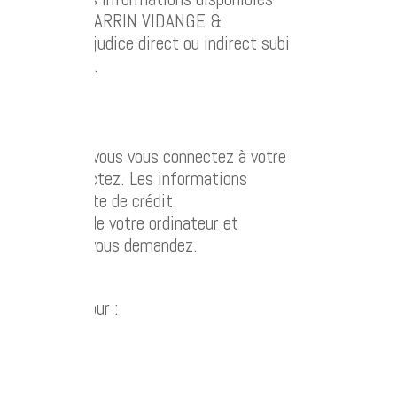
s. A ce titre, CHARRIN VIDANGE &
t pour préjudice direct ou indirect subi
s dans ce site.
 site, lorsque vous vous connectez à votre
s vous déconnectez. Les informations
e, et / ou carte de crédit.
ns à partir de votre ordinateur et
 et la page que vous demandez.
e utilisées pour :