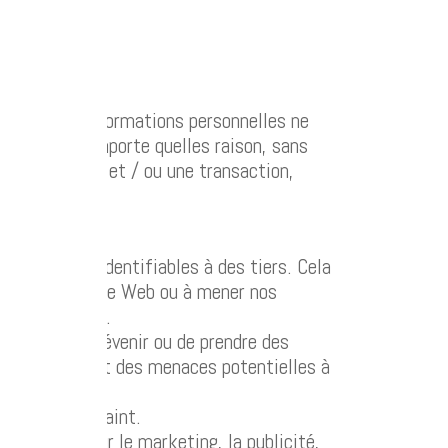
e site. Vos informations personnelles ne
iété pour n’importe quelles raison, sans
 une demande et / ou une transaction,
ersonnelles identifiables à des tiers. Cela
loiter notre site Web ou à mener nos
onfidentielles.
nquêter, de prévenir ou de prendre des
ions impliquant des menaces potentielles à
i nous y contraint.
s parties pour le marketing, la publicité,