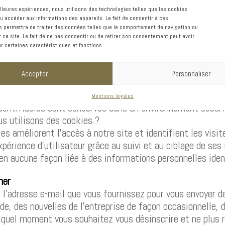
ilisations.
eilleures expériences, nous utilisons des technologies telles que les cookies
u accéder aux informations des appareils. Le fait de consentir à ces
 permettra de traiter des données telles que le comportement de navigation ou
 des informations
r ce site. Le fait de ne pas consentir ou de retirer son consentement peut avoir
en oeuvre une variété de mesures de sécurité pour préserv
ur certaines caractéristiques et fonctions.
Nous utilisons un cryptage à la pointe de la technologie p
 ligne. Nous protégeons également vos informations hors l
Accepter
Personnaliser
 travail spécifique (par exemple, la facturation ou le serv
ersonnelles identifiables. Les ordinateurs et serveurs ut
Mentions légales
identifiables sont conservés dans un environnement sécuri
s utilisons des cookies ?
es améliorent l’accès à notre site et identifient les visit
xpérience d’utilisateur grâce au suivi et au ciblage de ses
en aucune façon liée à des informations personnelles ident
ner
 l’adresse e-mail que vous fournissez pour vous envoyer d
, des nouvelles de l’entreprise de façon occasionnelle, d
 quel moment vous souhaitez vous désinscrire et ne plus r