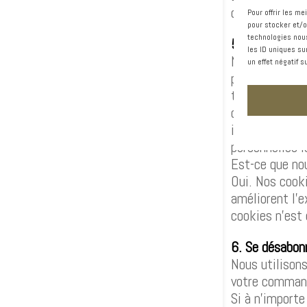
ou d’autres ut
Pour offrir les m
pour stocker et/o
technologies nous
5. Protection
les ID uniques su
Nous mettons 
un effet négatif s
personnelles. 
transmises en
d’effectuer un
informations p
personnelles 
Est-ce que nou
Oui. Nos cooki
améliorent l’e
cookies n’est 
6. Se désabon
Nous utilisons
votre commande
Si à n’importe