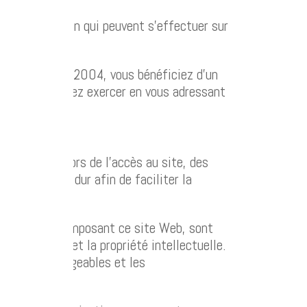
 et d’opposition qui peuvent s’effectuer sur
8 modifiée en 2004, vous bénéficiez d’un
 que vous pouvez exercer en vous adressant
més que, lors de l’accès au site, des
leur disque dur afin de faciliter la
es éléments composant ce site Web, sont
roit d’auteur et la propriété intellectuelle.
ents téléchargeables et les