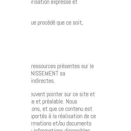
ments sans autorisation expresse et
nts, par quelque procédé que ce soit,
ction d’autres ressources présentes sur le
VIDANGE & ASSAINISSEMENT sa
s directes ou indirectes.
liens qui peuvent pointer sur ce site et
sation expresse et préalable. Nous
udes ou omissions, et que ce contenu est
s les soins apportés à la réalisation de ce
ées dans les informations et/ou documents
ons utiles. Les informations disponibles