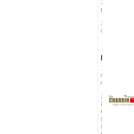
2. Toute repro
préalable de
3. Toute repré
constituerait
Liens
1. Les liens h
réseau Intern
responsabilité
2. CHARRIN VI
interdit à tou
rappelons que
susceptible d’
site et à son 
présentés. Les