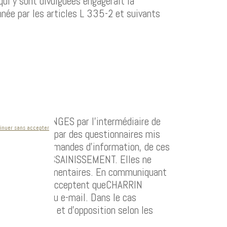
qui y sont divulguées engagerait la
nnée par les articles L 335-2 et suivants
CHARRIN VIDANGES par l’intermédiaire de
inuer sans accepter
formulaires ou par des questionnaires mis
ement de ces demandes d’information, de ces
N VIDANGE & ASSAINISSEMENT. Elles ne
égales et réglementaires. En communiquant
es utilisateurs acceptent queCHARRIN
, courrier ou e-mail. Dans le cas
 de suppression et d’opposition selon les