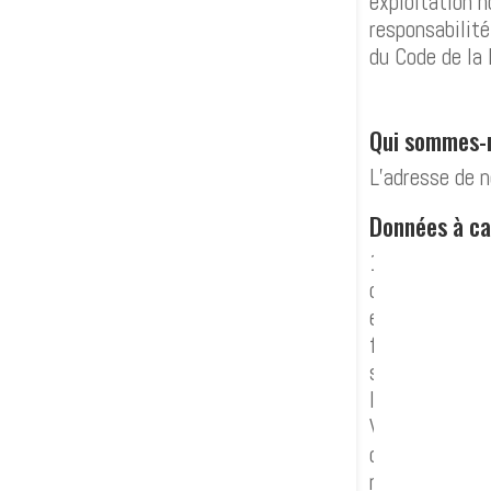
exploitation n
responsabilité
du Code de la 
Qui sommes-
L’adresse de 
Données à ca
1. Les inform
demandes d’inf
en ligne rense
formulaires o
seront commun
leur(s) numéro
VIDANGE & ASS
contraire, l’u
modalités prév