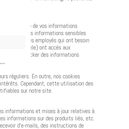
er la sécurité de vos informations
our protéger les informations sensibles
igne. Seuls les employés qui ont besoin
ice à la clientèle) ont accès aux
ilisés pour stocker des informations
sé.
eurs réguliers. En outre, nos cookies
 intérêts. Cependant, cette utilisation des
ifiables sur notre site.
es informations et mises à jour relatives à
es informations sur des produits liés, etc.
ecevoir d’e-mails, des instructions de