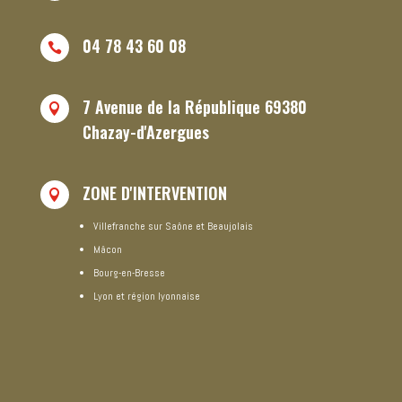
04 78 43 60 08

7 Avenue de la République 69380

Chazay-d'Azergues
ZONE D'INTERVENTION

Villefranche sur Saône et Beaujolais
Mâcon
Bourg-en-Bresse
Lyon et région lyonnaise