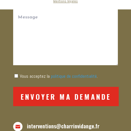
de
Mentions légales
votre
Message
demande
(Nécessaire)
(Nécessaire)
RGPD
Vous acceptez la
politique de confidentialité
.
interventions@charrinvidange.fr
