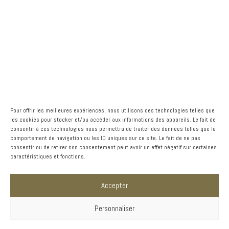
E-
mail
(Nécessaire)
Téléphone
(Nécessaire)
Adresse
(Nécessaire)
Pour offrir les meilleures expériences, nous utilisons des technologies telles que
les cookies pour stocker et/ou accéder aux informations des appareils. Le fait de
Adresse
consentir à ces technologies nous permettra de traiter des données telles que le
Code
postale
comportement de navigation ou les ID uniques sur ce site. Le fait de ne pas
Postal
consentir ou de retirer son consentement peut avoir un effet négatif sur certaines
caractéristiques et fonctions.
(Nécessaire)
Ville
Accepter
(Nécessaire)
Ville
Personnaliser
Objet